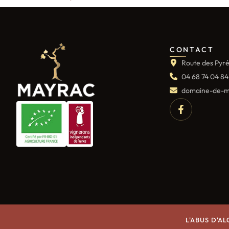
CONTACT
Route des Pyré
04 68 74 04 84
domaine-de-m
L'ABUS D'A