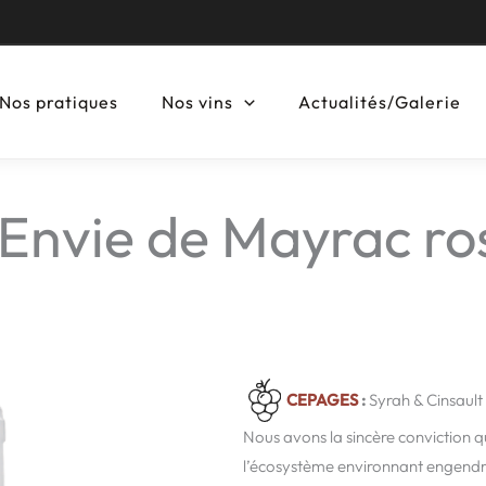
Nos pratiques
Nos vins
Actualités/Galerie
’Envie de Mayrac ro
CEPAGES
:
Syrah & Cinsault
Nous avons la sincère conviction qu
l’écosystème environnant engendre 