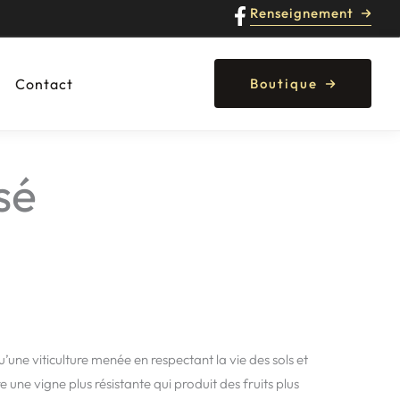
Renseignement
Contact
Boutique
sé
’une viticulture menée en respectant la vie des sols et
une vigne plus résistante qui produit des fruits plus