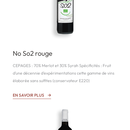
No So2 rouge
CEPAGES : 70% Merlot et 30% Syrah Spécificités : Fruit
d’une décennie d’expérimentations cette gamme de vins
élaborée sans sulfites (conservateur E220)
EN SAVOIR PLUS