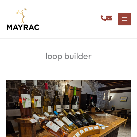
Aller
au
contenu
loop builder