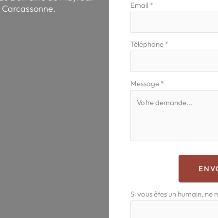
téléphone
Email
*
de Carcassonne.
Téléphone
*
Message
*
ENV
Si vous êtes un humain, ne 