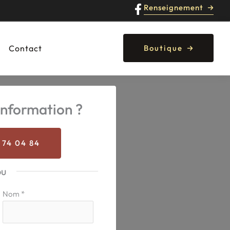
Renseignement
Contact
Boutique
nformation ?
 74 04 84
ou
Nom
*