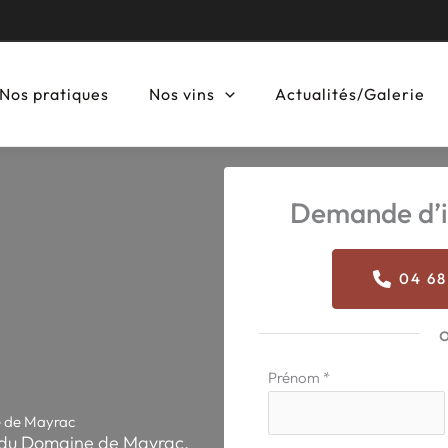
Nos pratiques
Nos vins
Actualités/Galerie
Demande d’i
04 68
Formulaire
Prénom
*
simple
e de Mayrac
avec
t du Domaine de Mayrac.