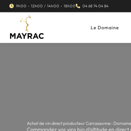
Aller
9h00 - 12h00 / 14h00 - 18h00
04 68 74 04 84
au
contenu
Le Domaine
Achat de vin direct producteur Carcassonne : Domain
Commandez vos vins bio d’altitude en direc