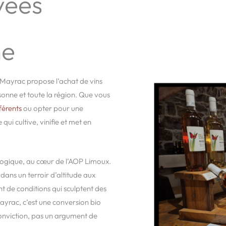
uvées
ne
e Mayrac propose l’achat de vins
onne et toute la région. Que vous
férents
ou opter pour une
ui cultive, vinifie et met en
ologique, au cœur de l’AOP Limoux.
dans un terroir d’altitude aux
de conditions qui sculptent des
Mayrac, c’est une conversion bio
onviction, pas un argument de