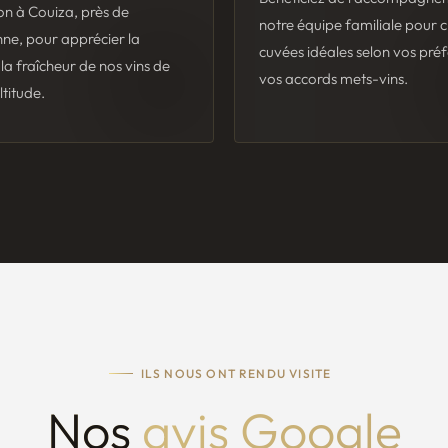
on à Couiza, près de
notre équipe familiale pour ch
ne, pour apprécier la
cuvées idéales selon vos préf
t la fraîcheur de nos vins de
vos accords mets-vins.
ltitude.
ILS NOUS ONT RENDU VISITE
Nos
avis Google