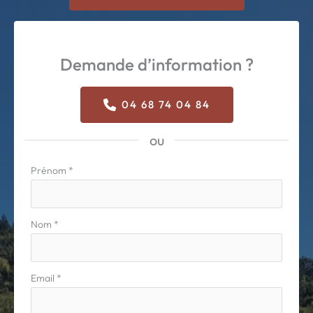
Demande d’information ?
04 68 74 04 84
ou
Formulaire
Prénom
*
simple
avec
téléphone
Nom
*
Email
*