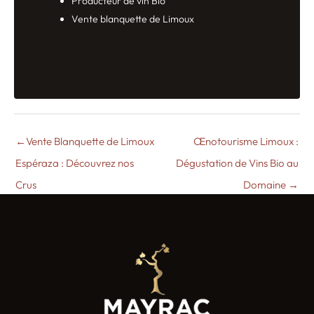
Producteur de vin Bio
Vente blanquette de Limoux
←
Vente Blanquette de Limoux
Œnotourisme Limoux :
Espéraza : Découvrez nos
Dégustation de Vins Bio au
Crus
Domaine
→