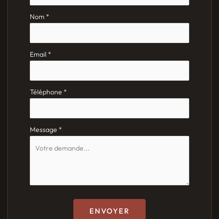
avec
téléphone
Nom
*
Email
*
Téléphone
*
Message
*
ENVOYER