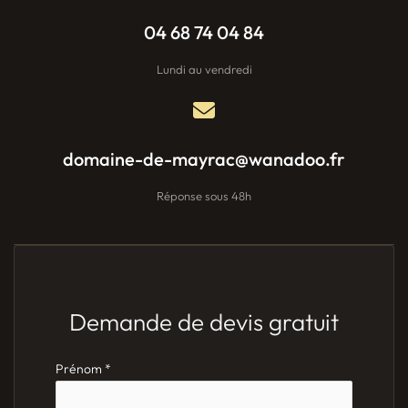
04 68 74 04 84
Lundi au vendredi
domaine-de-mayrac@wanadoo.fr
Réponse sous 48h
Demande de devis gratuit
Formulaire
Prénom
*
simple