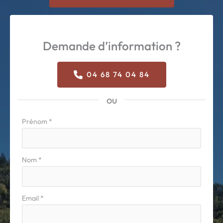
Demande d’information ?
04 68 74 04 84
ou
Formulaire
Prénom
*
simple
avec
téléphone
Nom
*
Email
*