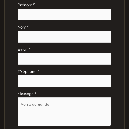
Formulaire
Prénom
*
simple
avec
téléphone
Nom
*
Email
*
Téléphone
*
Message
*