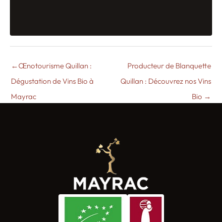
←
Œnotourisme Quillan :
Producteur de Blanquette
Dégustation de Vins Bio à
Quillan : Découvrez nos Vins
Mayrac
Bio
→