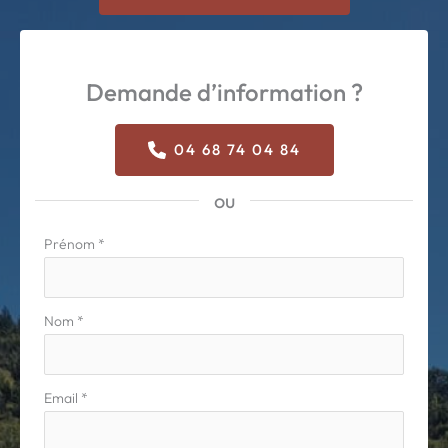
Demande d’information ?
04 68 74 04 84
ou
Formulaire
Prénom
*
simple
avec
téléphone
Nom
*
Email
*